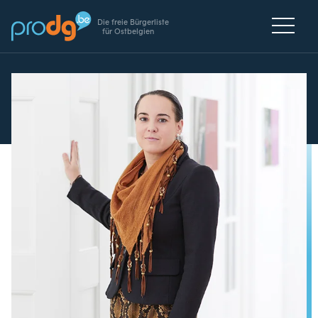
Die freie Bürgerliste
für Ostbelgien