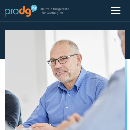
Die freie Bürgerliste
für Ostbelgien