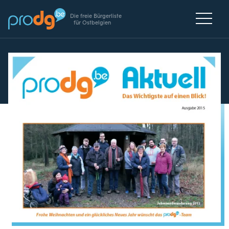
Die freie Bürgerliste
für Ostbelgien