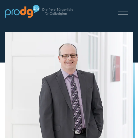
Die freie Bürgerliste
für Ostbelgien