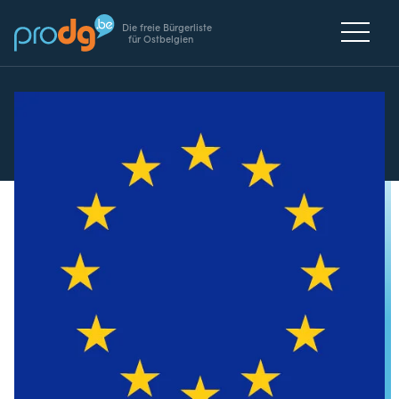
Die freie Bürgerliste
für Ostbelgien