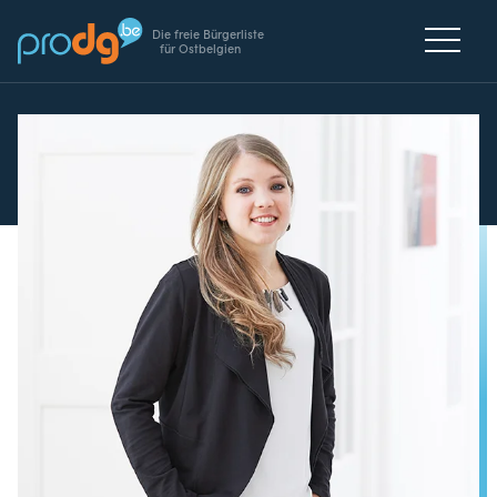
Die freie Bürgerliste
für Ostbelgien