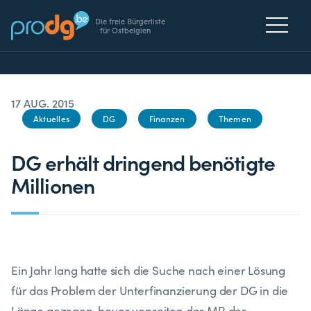
Die freie Bürgerliste
für Ostbelgien
17 AUG. 2015
Aktuelles
DG
Finanzen
Themen
DG erhält dringend benötigte
Millionen
Ein Jahr lang hatte sich die Suche nach einer Lösung
für das Problem der Unterfinanzierung der DG in die
Länge gezogen, bevor vonseiten der MR der