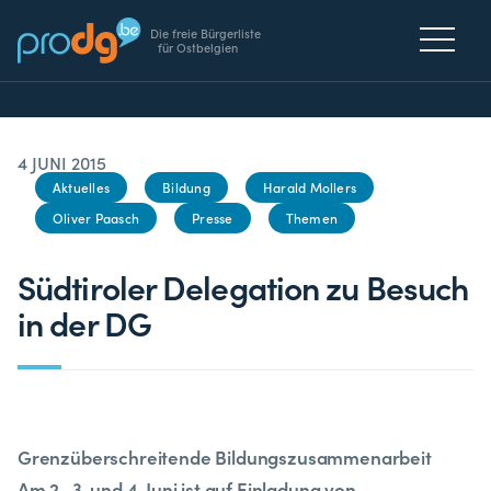
Die freie Bürgerliste
für Ostbelgien
4 JUNI 2015
Aktuelles
Bildung
Harald Mollers
Oliver Paasch
Presse
Themen
Südtiroler Delegation zu Besuch
in der DG
Grenzüberschreitende Bildungszusammenarbeit
Am 2., 3. und 4. Juni ist auf Einladung von