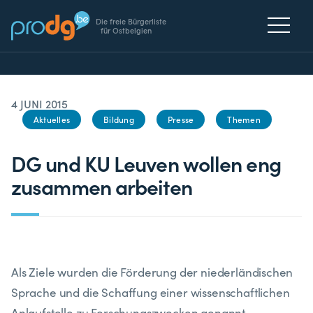
Die freie Bürgerliste
für Ostbelgien
4 JUNI 2015
Aktuelles
Bildung
Presse
Themen
DG und KU Leuven wollen eng
zusammen arbeiten
Als Ziele wurden die Förderung der niederländischen
Sprache und die Schaffung einer wissenschaftlichen
Anlaufstelle zu Forschungszwecken genannt.