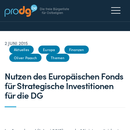
Die freie Bürgerliste
für Ostbelgien
2 JUNI 2015
Aktuelles
Europa
Finanzen
Oliver Paasch
Themen
Nutzen des Europäischen Fonds
für Strategische Investitionen
für die DG