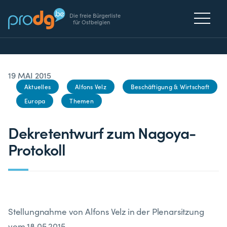
Die freie Bürgerliste
für Ostbelgien
19 MAI 2015
Aktuelles
Alfons Velz
Beschäftigung & Wirtschaft
Europa
Themen
Dekretentwurf zum Nagoya-
Protokoll
Stellungnahme von Alfons Velz in der Plenarsitzung
vom 18.05.2015