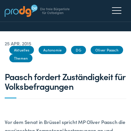
Die freie Bürgerliste
für Ostbelgien
25 APR. 2015
Aktuelles
Autonomie
DG
Oliver Paasch
Themen
Paasch fordert Zuständigkeit für
Volksbefragungen
Vor dem Senat in Brüssel spricht MP Oliver Paasch die
gewünschten Kompetenzübertragungen an und