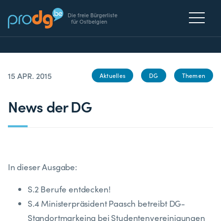
Die freie Bürgerliste
für Ostbelgien
15 APR. 2015
Aktuelles
DG
Themen
News der DG
In dieser Ausgabe:
S.2 Berufe entdecken!
S.4 Ministerpräsident Paasch betreibt DG-
Standortmarkeing bei Studentenvereinigungen