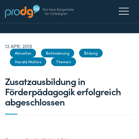
Die freie Bürgerliste
für Ostbelgien
12 APR. 2015
Aktuelles
Behinderung
Bildung
Harald Mollers
Themen
Zusatzausbildung in
Förderpädagogik erfolgreich
abgeschlossen