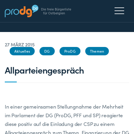
Die freie Bürgerliste
für Ostbelgien
27 MÄRZ 2015
Aktuelles
DG
ProDG
Themen
Allparteiengespräch
In einer gemeinsamen Stellungnahme der Mehrheit
im Parlament der DG (ProDG, PFF und SP) reagierte
diese positiv auf die Einladung der CSP zu einem
Allparteiengespräch zum Thema „Finanzierung der DG