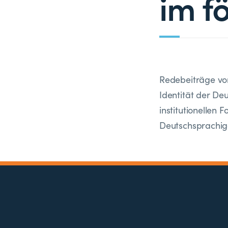
im f
Redebeiträge von
Identität der De
institutionellen
Deutschsprachige