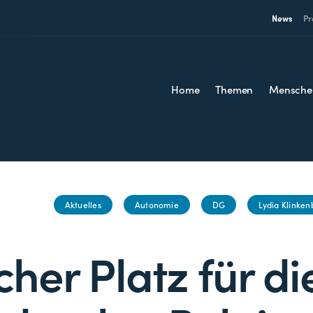
News
Pr
Home
Themen
Mensche
Aktuelles
Autonomie
DG
Lydia Klinken
cher Platz für d