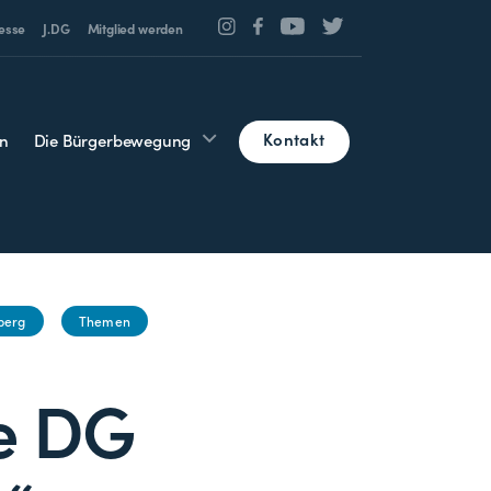
esse
J.DG
Mitglied werden
Kontakt
n
Die Bürgerbewegung
berg
Themen
ie DG