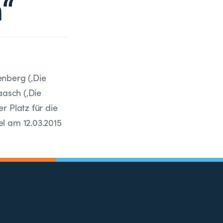
“
enberg (‚Die
aasch (‚Die
r Platz für die
l am 12.03.2015