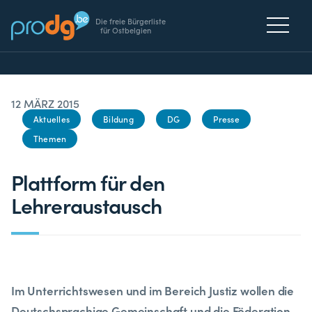
Die freie Bürgerliste
für Ostbelgien
12 MÄRZ 2015
Aktuelles
Bildung
DG
Presse
Themen
Plattform für den
Lehreraustausch
Im Unterrichtswesen und im Bereich Justiz wollen die
Deutschsprachige Gemeinschaft und die Föderation