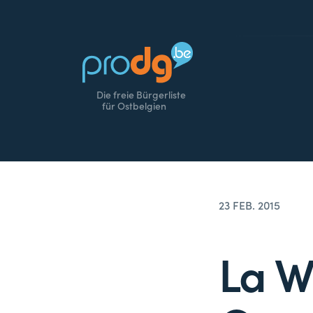
Die freie Bürgerliste
für Ostbelgien
23 FEB. 2015
La W