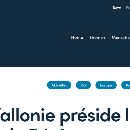
News
Pr
Home
Themen
Mensche
Aktuelles
DG
Europa
Pr
allonie préside 