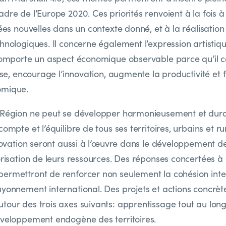
dre de l’Europe 2020. Ces priorités renvoient à la fois à
dées nouvelles dans un contexte donné, et à la réalisation
hnologiques. Il concerne également l’expression artistique
 comporte un aspect économique observable parce qu’il c
rise, encourage l’innovation, augmente la productivité et f
omique.
e Région ne peut se développer harmonieusement et du
compte et l’équilibre de tous ses territoires, urbains et r
nnovation seront aussi à l’œuvre dans le développement de
orisation de leurs ressources. Des réponses concertées à
ermettront de renforcer non seulement la cohésion intern
ayonnement international. Des projets et actions concrèt
tour des trois axes suivants: apprentissage tout au long 
éveloppement endogène des territoires.