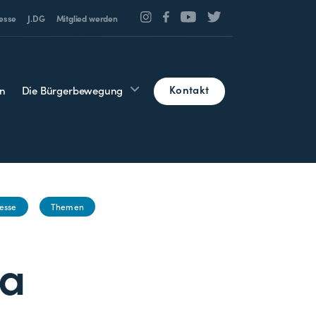
esse
J.DG
Mitglied werden
Kontakt
n
Die Bürgerbewegung
esse
Themen
la