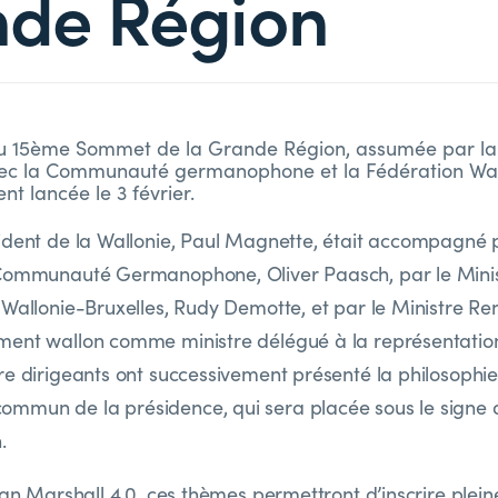
de Région
u 15ème Sommet de la Grande Région, assumée par la 
vec la Communauté germanophone et la Fédération Wal
ent lancée le 3 février.
ident de la Wallonie, Paul Magnette, était accompagné p
 Communauté Germanophone, Oliver Paasch, par le Minis
 Wallonie-Bruxelles, Rudy Demotte, et par le Ministre Ren
ment wallon comme ministre délégué à la représentati
e dirigeants ont successivement présenté la philosophie 
mun de la présidence, qui sera placée sous le signe d
.
Plan Marshall 4.0, ces thèmes permettront d’inscrire plei