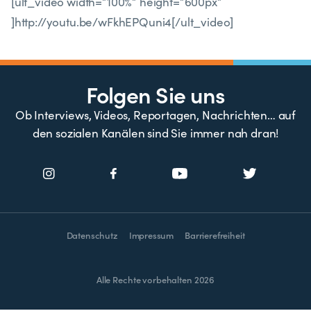
[ult_video width=“100%“ height=“600px“
]http://youtu.be/wFkhEPQuni4[/ult_video]
Folgen Sie uns
Ob Interviews, Videos, Reportagen, Nachrichten… auf
den sozialen Kanälen sind Sie immer nah dran!
Datenschutz
Impressum
Barrierefreiheit
Alle Rechte vorbehalten 2026