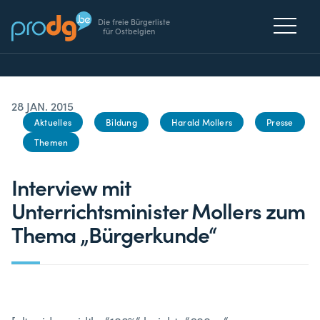
Die freie Bürgerliste
für Ostbelgien
28 JAN. 2015
Aktuelles
Bildung
Harald Mollers
Presse
Themen
Interview mit
Unterrichtsminister Mollers zum
Thema „Bürgerkunde“