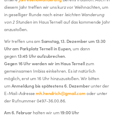
diesem Jahr treffen wir uns kurz vor Weihnachten, um
in geselliger Runde nach einer
leichten
Wanderung
von 2 Stunden
im Haus Ternell auf das kommende Jahr
anzustoßen.
Samstag, 13. Dezember um 13:30
Wir treffen uns am
Uhr am Parkplatz Ternell in Eupen
, um dann
13:45 Uhr aufzubrechen
gegen
.
Gegen 16 Uhr werden wir im Haus Ternell
zum
gemeinsamen Imbiss einkehren. Es ist natürlich
möglich, erst um 16 Uhr hinzuzustoßen. Wir bitten
Anmeldung bis spätestens 6. Dezember
um
unter der
mh.hendrich@gmail.com
E-Mail-Adresse
oder unter
der Rufnummer 0497-36.00.86.
Am 6. Februar
19:00 Uhr
halten wir um