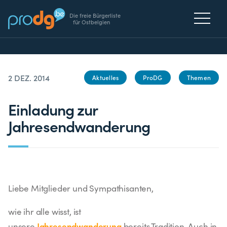
Die freie Bürgerliste
für Ostbelgien
2 DEZ. 2014
Aktuelles
ProDG
Themen
Einladung zur
Jahresendwanderung
Liebe Mitglieder und Sympathisanten,
wie ihr alle wisst, ist
Jahresendwanderung
unsere
bereits Tradition. Auch in