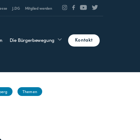
esse
J.DG
Mitglied werden
Kontakt
n
Die Bürgerbewegung
berg
Themen