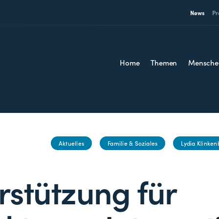
News
Pr
Home
Themen
Mensche
Aktuelles
Familie & Soziales
Lydia Klinken
rstützung für