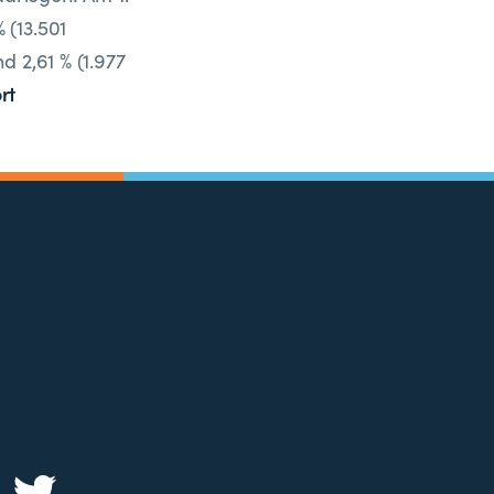
 (13.501
d 2,61 % (1.977
rt