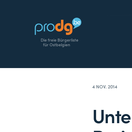
Die freie Bürgerliste
für Ostbelgien
4 NOV. 2014
Unte