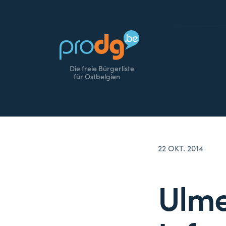
Die freie Bürgerliste
für Ostbelgien
22 OKT. 2014
Ulme