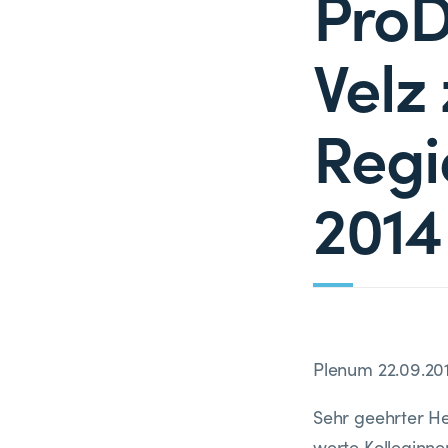
ProD
Velz
Regi
2014
Plenum 22.09.20
Sehr geehrter He
werte Kolleginn