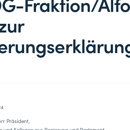
G-Fraktion/Alf
 zur
erungserklärun
14
rr Präsident,
en und Kollegen aus Regierung und Parlament,