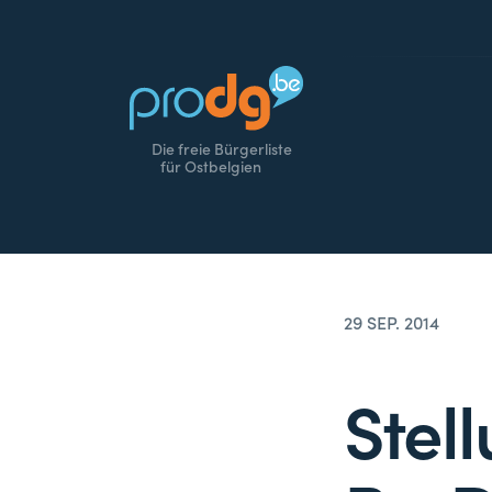
Die freie Bürgerliste
für Ostbelgien
29 SEP. 2014
Stel