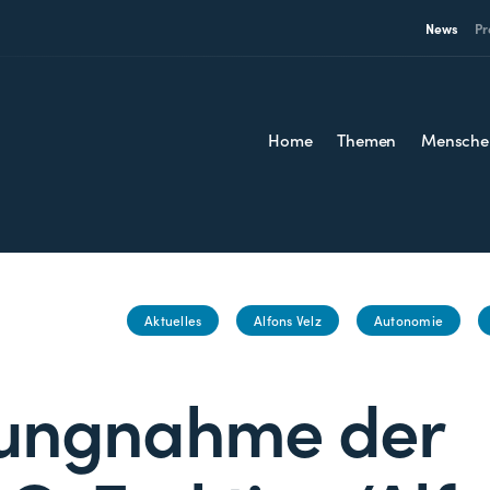
News
Pr
Home
Themen
Mensche
Aktuelles
Alfons Velz
Autonomie
lungnahme der