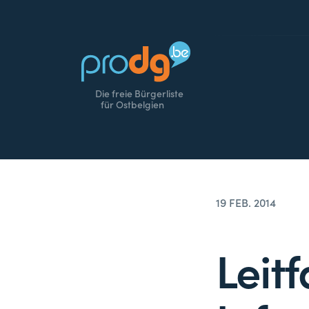
Die freie Bürgerliste
für Ostbelgien
19 FEB. 2014
Leit