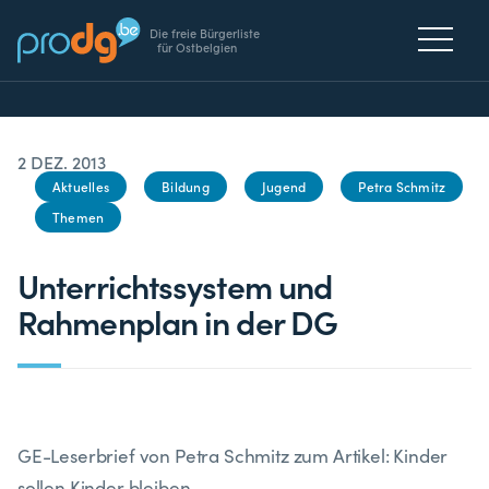
Die freie Bürgerliste
für Ostbelgien
2 DEZ. 2013
Aktuelles
Bildung
Jugend
Petra Schmitz
Themen
Unterrichtssystem und
Rahmenplan in der DG
GE-Leserbrief von Petra Schmitz zum Artikel: Kinder
sollen Kinder bleiben