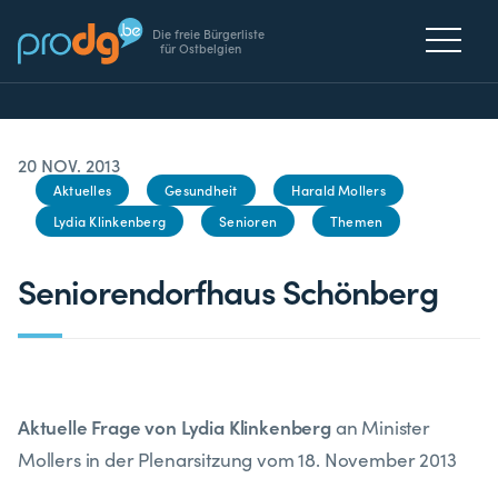
Die freie Bürgerliste
für Ostbelgien
20 NOV. 2013
Aktuelles
Gesundheit
Harald Mollers
Lydia Klinkenberg
Senioren
Themen
Seniorendorfhaus Schönberg
Aktuelle Frage von Lydia Klinkenberg
an Minister
Mollers in der Plenarsitzung vom 18. November 2013