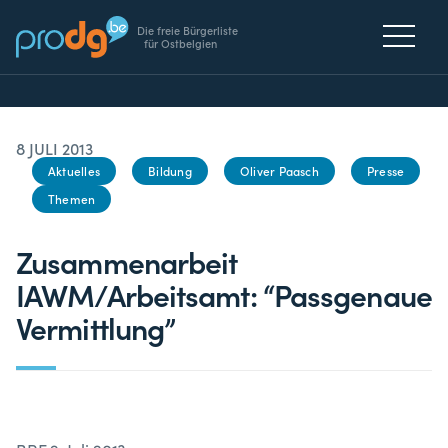
Die freie Bürgerliste
für Ostbelgien
8 JULI 2013
Aktuelles
Bildung
Oliver Paasch
Presse
Themen
Zusammenarbeit
IAWM/Arbeitsamt: “Passgenaue
Vermittlung”