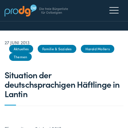
Die freie Bürgerliste
für Ostbelgien
27 JUNI 2013
Aktuelles
Familie & Soziales
Harald Mollers
Themen
Situation der
deutschsprachigen Häftlinge in
Lantin