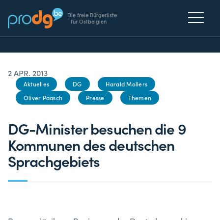
Die freie Bürgerliste
für Ostbelgien
2 APR. 2013
Aktuelles
DG
Harald Mollers
Oliver Paasch
Presse
Themen
DG-Minister besuchen die 9
Kommunen des deutschen
Sprachgebiets