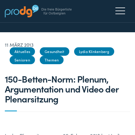
Die freie Bürgerliste
für Ostbelgien
11 MÄRZ 2013
Aktuelles
Gesundheit
Lydia Klinkenberg
Senioren
Themen
150-Betten-Norm: Plenum,
Argumentation und Video der
Plenarsitzung