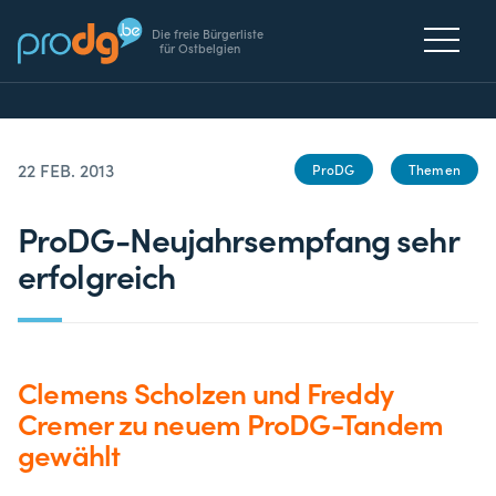
Die freie Bürgerliste
für Ostbelgien
22 FEB. 2013
ProDG
Themen
ProDG-Neujahrsempfang sehr
erfolgreich
Clemens Scholzen und Freddy
Cremer zu neuem ProDG-Tandem
gewählt