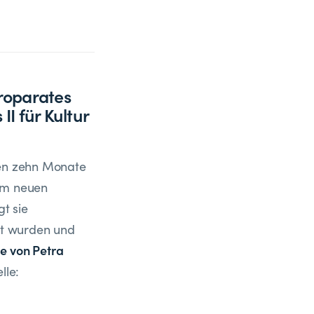
roparates
II für Kultur
hen zehn Monate
dem neuen
gt sie
ert wurden und
e von Petra
lle: