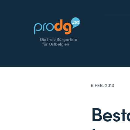
Die freie Bürgerliste
für Ostbelgien
6 FEB. 2013
Bes