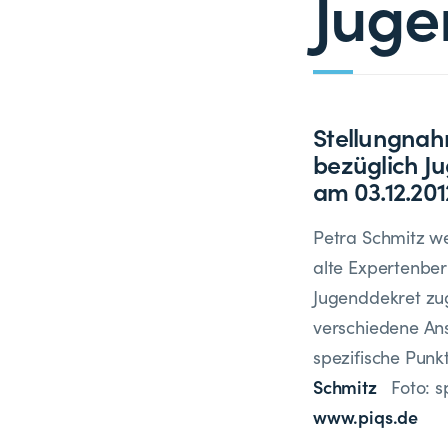
Juge
Stellungnah
bezüglich Ju
am 03.12.201
Petra Schmitz we
alte Experte­n­b
Jugenddekret zugr
verschiedene Ans
spezifische Punk
Schmitz
Foto: sp
www.piqs.de