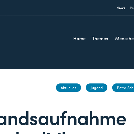
News
Pr
Home
Themen
Mensche
Aktuelles
Jugend
Petra Sch
tandsaufnahme